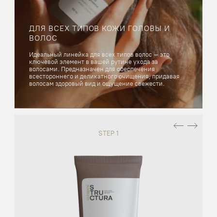
ДЛЯ ВСЕХ ТИПОВ КОЖИ ГОЛОВЫ И
ВОЛОС
Идеальный линейка для всех типов волос – это
ключевой элемент в вашей рутине ухода за
волосами. Предназначен для обеспечения
всестороннего и деликатного очищения, придавая
волосам здоровый вид и ощущение свежести.
STEP 1