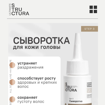
STEP 3
ALL SCALP AND HAIR TYPE
SERUM