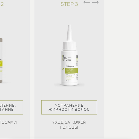
 2
STEP 3
S
ЛЕНИЕ,
УСТРАНЕНИЕ
УВЛ
ИТАНИЕ
ЖИРНОСТИ ВОЛОС
ПИТАНИЕ
ОЛОСАМИ
УХОД ЗА КОЖЕЙ
ЗАЩИ
ГОЛОВЫ