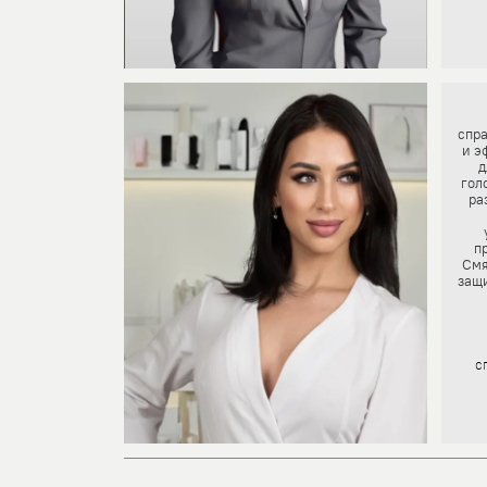
спра
и э
д
гол
ра
п
Смя
защи
с