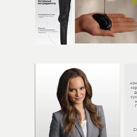
кон
хор
д
сух
н
П
С